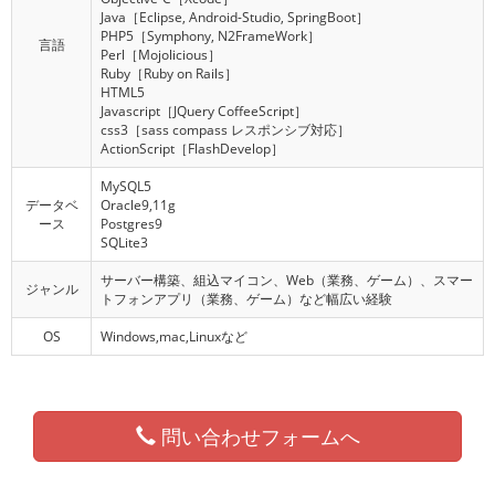
Java
［Eclipse, Android-Studio, SpringBoot］
PHP5
［Symphony, N2FrameWork］
言語
Perl
［Mojolicious］
Ruby
［Ruby on Rails］
HTML5
Javascript
［JQuery CoffeeScript］
css3
［sass compass レスポンシブ対応］
ActionScript
［FlashDevelop］
MySQL5
データベ
Oracle9,11g
ース
Postgres9
SQLite3
サーバー構築、組込マイコン、Web（業務、ゲーム）、スマー
ジャンル
トフォンアプリ（業務、ゲーム）など幅広い経験
OS
Windows,mac,Linuxなど
問い合わせフォームへ